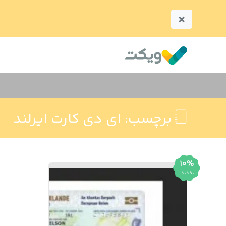
×
برچسب:
ای دی کارت ایرلند
10%
تخفیف