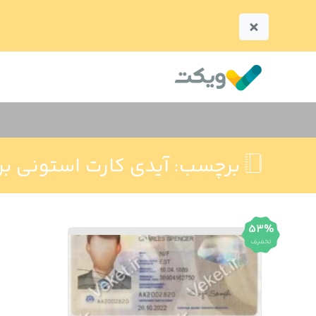
×
برچسب:
آیدی کارت استونی بر
53%
تخفیف