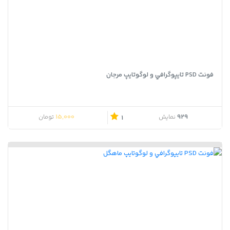
فونت PSD تايپوگرافي و لوگوتايپ مرجان
15,000
929
نمایش
تومان
1