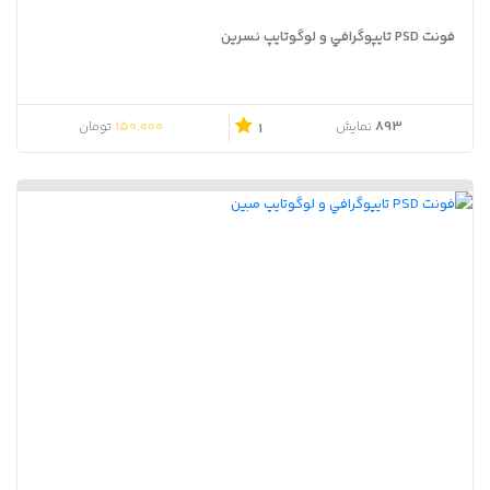
فونت PSD تايپوگرافي و لوگوتايپ نسرین
150,000
893
نمایش
تومان
1