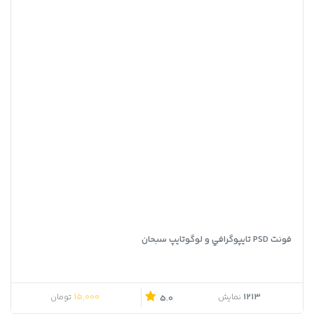
فونت PSD تايپوگرافي و لوگوتايپ سبحان
15,000
1213
نمایش
تومان
5.0