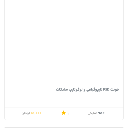
فونت PSD تايپوگرافي و لوگوتايپ مشکات
15,000
954
نمایش
تومان
1