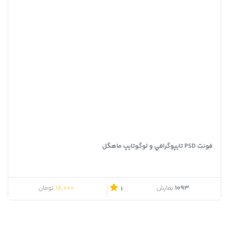
فونت PSD تايپوگرافي و لوگوتايپ ماهگل
15,000
1093
نمایش
تومان
1