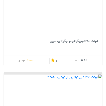
فونت PSD تايپوگرافي و لوگوتايپ مبین
15,000
1285
نمایش
تومان
1