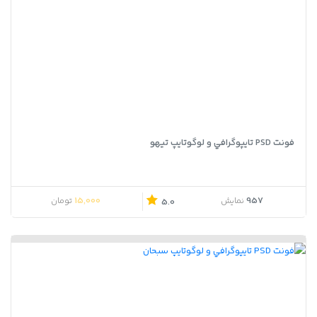
فونت PSD تايپوگرافي و لوگوتايپ تیهو
15,000
957
نمایش
تومان
5.0