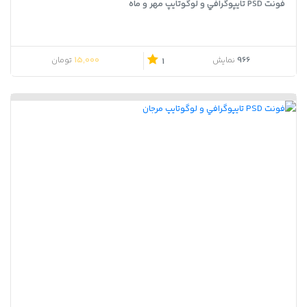
فونت PSD تايپوگرافي و لوگوتايپ مهر و ماه
15,000
966
نمایش
تومان
1