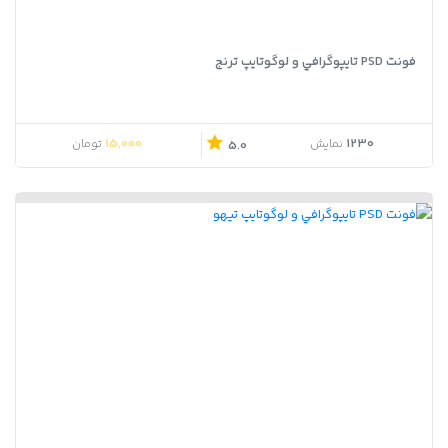
فونت PSD تايپوگرافي و لوگوتايپ ترنج
15,000
1230
نمایش
تومان
5.0